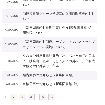
05/24/2026
した
新座図書館グループ学習室の運用時間変更のおし
03/16/2026
らせ
【新座図書館】夏期工事に伴う1階集密書庫の利
08/05/2025
用制限について
【新座図書館】新座オープンキャンパス・ライブ
08/05/2025
ラリーツアーの実施について
立教大学新座図書館展示「バトパハと南洋の日本
人―鉄鉱山、戦争、そして人々の営み―」立教大
07/01/2025
学観光学部舛谷ゼミ主催
館内撮影のお知らせ（新座図書館）
05/08/2025
点検工事のお知らせ（新座図書館1階）
04/09/2025
1
2
3
4
...
6
»