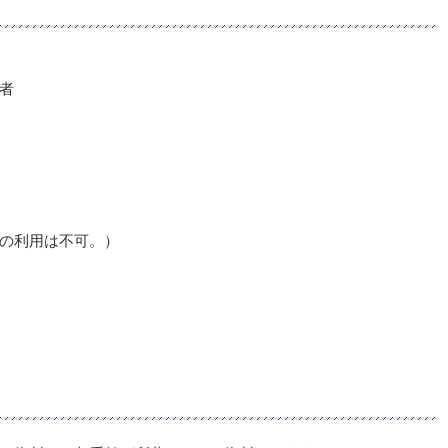
者
の利用は不可。）