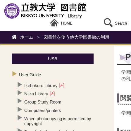
HOME
Search
ホーム
＞
図書館を使う
他大学図書館の利用
P
Use
学習
User Guide
の利
Ikebukuro Library
Niiza Library
閲
Group Study Room
Computers/printers
学習
When photocopying is permitted by
copyright