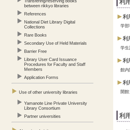
Transfering/reserving books
利
between rikkyo libraries
References
利
National Diet Library Digital
学部
Collections
Rare Books
利
Secondary Use of Held Materials
学生
Barrier Free
Library User Card Issuance
利
Procedures for Faculty and Staff
Members
館内
Application Forms
利
開館
Use of other university libraries
Yamanote Line Private University
Library Consortium
利
Partner universities