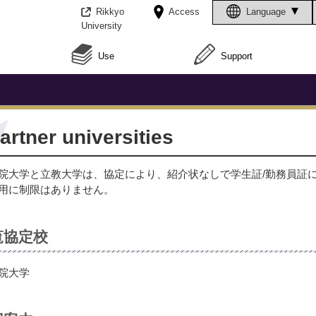
Rikkyo
Access
Language
University
Use
Support
artner universities
院大学と立教大学は、協定により、紹介状なしで学生証/勤務員証
用に制限はありません。
覧協定校
院大学