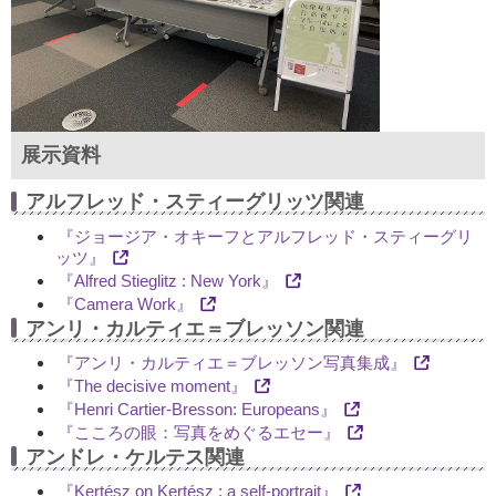
展示資料
アルフレッド・スティーグリッツ関連
『ジョージア・オキーフとアルフレッド・スティーグリ
ッツ』
『Alfred Stieglitz : New York』
『Camera Work』
アンリ・カルティエ＝ブレッソン関連
『アンリ・カルティエ＝ブレッソン写真集成』
『The decisive moment』
『Henri Cartier-Bresson: Europeans』
『こころの眼：写真をめぐるエセー』
アンドレ・ケルテス関連
『Kertész on Kertész : a self-portrait』