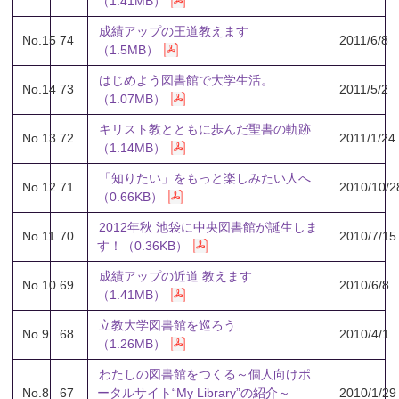
（1.41MB）
成績アップの王道教えます
No.15
74
2011/6/8
（1.5MB）
はじめよう図書館で大学生活。
No.14
73
2011/5/2
（1.07MB）
キリスト教とともに歩んだ聖書の軌跡
No.13
72
2011/1/24
（1.14MB）
「知りたい」をもっと楽しみたい人へ
No.12
71
2010/10/2
（0.66KB）
2012年秋 池袋に中央図書館が誕生しま
No.11
70
2010/7/15
す！（0.36KB）
成績アップの近道 教えます
No.10
69
2010/6/8
（1.41MB）
立教大学図書館を巡ろう
No.9
68
2010/4/1
（1.26MB）
わたしの図書館をつくる～個人向けポ
No.8
67
ータルサイト“My Library”の紹介～
2010/1/29