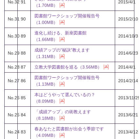
No.32
91
2015/4/1
（1.70MB）
図書館ワークショップ開催報告号
No.31
90
2015/2/10
（1.00MB）
進化し続ける、新座図書館
No.30
89
2014/10/3
（1.66MB）
成績アップの"秘訣"教えます
No.29
88
2014/6/23
（1.31MB）
No.28
87
立教大学図書館を巡る（3.56MB）
2014/4/1
図書館ワークショップ開催報告号
No.27
86
2014/2/14
（1.13MB）
本はどうやって選んでいるの？
No.26
85
2013/11/2
（8.09MB）
「成績アップ」の術教えます
No.25
84
2013/6/21
（8.18MB）
春あなたと図書館が出会う季節です
No.24
83
2013/4/12
（4.09MB）