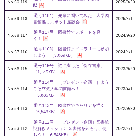
No.60
119
2025/9/20
邸
通号118号 先輩に聞いてみた！大学図
No.59
118
2025/4/1
書館推しスポット座談会
通号117号 図書館でレポートを磨
No.58
117
2024/9/20
く！
通号116号 図書館クイズラリーに参加
No.57
116
2024/4/1
しよう！（3,069KB）
通号115号 謎に満ちた「保存書庫」
No.56
115
2023/9/20
（1,145KB）
通号114号 ［プレゼント企画！］よう
No.55
114
こそ立教大学図書館へ！
2023/4/1
（5,885KB）
通号113号 図書館でキャリアを描く
No.54
113
2022/9/20
（6,543KB）
通号112号 ［プレゼント企画］図書館
No.53
112
謎解きミッション 図書館を知ろう、使
2022/4/1
おう！（6,543KB）