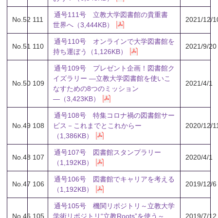
通号111号 立教大学図書館の貴重書
No.52
111
2021/12/1
世界へ（3,444KB）
通号110号 オンラインで大学図書館を
No.51
110
2021/9/20
持ち運ぼう（1,126KB）
通号109号 プレゼント企画！図書館ク
イズラリー ―立教大学図書館を使いこ
No.50
109
2021/4/1
なすための8つのミッション
―（3,423KB）
通号108号 特集コロナ禍の図書館サー
No.49
108
ビス－これまでとこれからー
2020/12/1
（1,386KB）
通号107号 図書館スタンプラリー
No.48
107
2020/4/1
（1,192KB）
通号106号 図書館でキャリアを考える
No.47
106
2019/12/6
（1,192KB）
通号105号 機関リポジトリ～立教大学
No.46
105
学術リポジトリ“立教Roots”を使う～
2019/7/12