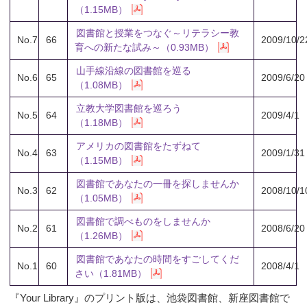
（1.15MB）
図書館と授業をつなぐ～リテラシー教
No.7
66
2009/10/2
育への新たな試み～（0.93MB）
山手線沿線の図書館を巡る
No.6
65
2009/6/20
（1.08MB）
立教大学図書館を巡ろう
No.5
64
2009/4/1
（1.18MB）
アメリカの図書館をたずねて
No.4
63
2009/1/31
（1.15MB）
図書館であなたの一冊を探しませんか
No.3
62
2008/10/1
（1.05MB）
図書館で調べものをしませんか
No.2
61
2008/6/20
（1.26MB）
図書館であなたの時間をすごしてくだ
No.1
60
2008/4/1
さい（1.81MB）
『Your Library』のプリント版は、池袋図書館、新座図書館で