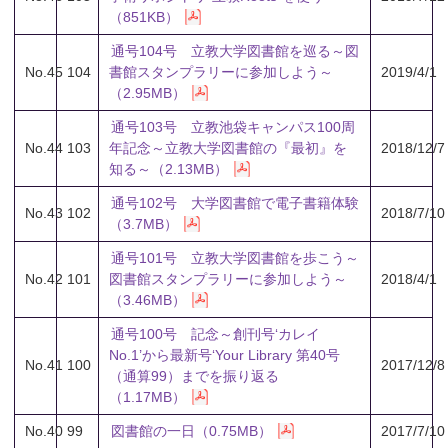
（851KB）
通号104号 立教大学図書館を巡る～図
No.45
104
書館スタンプラリーに参加しよう～
2019/4/1
（2.95MB）
通号103号 立教池袋キャンパス100周
No.44
103
年記念～立教大学図書館の『最初』を
2018/12/7
知る～（2.13MB）
通号102号 大学図書館で電子書籍体験
No.43
102
2018/7/10
（3.7MB）
通号101号 立教大学図書館を歩こう～
No.42
101
図書館スタンプラリーに参加しよう～
2018/4/1
（3.46MB）
通号100号 記念～創刊号‘カレイ
No.1’から最新号‘Your Library 第40号
No.41
100
2017/12/8
（通算99）までを振り返る
（1.17MB）
No.40
99
図書館の一日（0.75MB）
2017/7/10