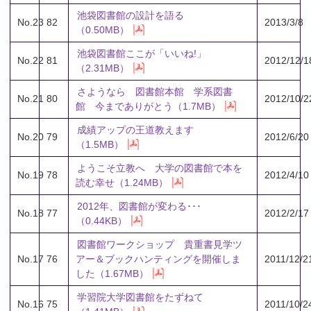
池袋図書館の設計を語る
No.23
82
2013/3/8
（0.50MB）
池袋図書館ここが「いいね!」
No.22
81
2012/12/1
（2.31MB）
さようなら 図書館本館 学系図書
No.21
80
2012/10/2
館 今までありがとう（1.7MB）
成績アップの王道教えます
No.20
79
2012/6/20
（1.5MB）
ようこそ立教へ 大学の図書館で本を
No.19
78
2012/4/10
読む幸せ（1.24MB）
2012年、図書館が変わる･･･
No.18
77
2012/2/17
（0.44KB）
図書館ワークショップ 貴重書見学ツ
No.17
76
アー＆ブックハンティングを開催しま
2011/12/2
した（1.67MB）
学習院大学図書館をたずねて
No.16
75
2011/10/2