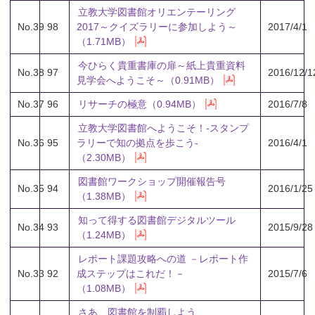
立教大学図書館オリエンテーリング
No.39
98
2017～クイズラリーに参加しよう～
2017/4/1
（1.71MB）
今ひらく貴重書庫の扉～紙上貴重資料
No.38
97
2016/12/1
見学会へようこそ～（0.91MB）
No.37
96
リサーチの極意（0.94MB）
2016/7/8
立教大学図書館へようこそ！-スタンプ
No.36
95
ラリーで知の拠点を歩こう-
2016/4/1
（2.30MB）
図書館ワークショップ開催報告号
No.35
94
2016/1/25
（1.38MB）
知って得する図書館デジタルツール
No.34
93
2015/9/28
（1.24MB）
レポート課題攻略への道 －レポート作
No.33
92
成ステップはこれだ！－
2015/7/6
（1.08MB）
さあ、図書館を制覇しよう