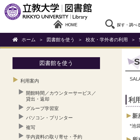
HOME
探す・調べ
ホーム
＞
図書館を使う
＞
校友・学外者の利用
＞
図書館を使う
SA
利用案内
開館時間／カウンターサービス／
利
貸出・返却
グループ学習室
新
パソコン・プリンター
*池
複写
学内資料の取り寄せ・予約
所