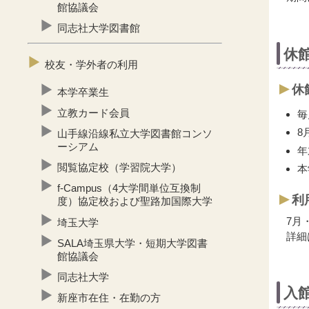
館協議会
同志社大学図書館
休
校友・学外者の利用
休
本学卒業生
立教カード会員
毎
8
山手線沿線私立大学図書館コンソ
ーシアム
年
閲覧協定校（学習院大学）
本
f-Campus（4大学間単位互換制
利
度）協定校および聖路加国際大学
7月
埼玉大学
詳細
SALA埼玉県大学・短期大学図書
館協議会
同志社大学
入
新座市在住・在勤の方