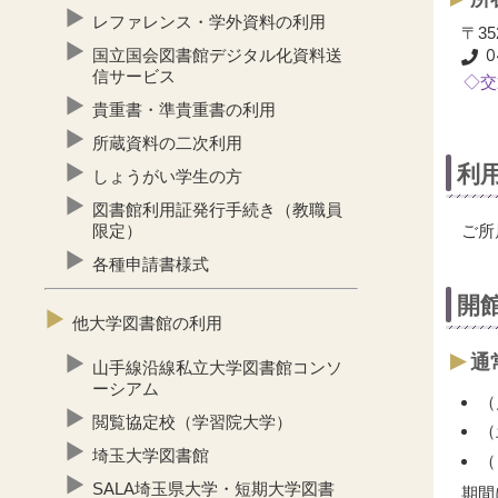
レファレンス・学外資料の利用
〒35
国立国会図書館デジタル化資料送
信サービス
◇交
貴重書・準貴重書の利用
所蔵資料の二次利用
利
しょうがい学生の方
図書館利用証発行手続き（教職員
ご所
限定）
各種申請書様式
開
他大学図書館の利用
通
山手線沿線私立大学図書館コンソ
ーシアム
（
閲覧協定校（学習院大学）
（
埼玉大学図書館
（
SALA埼玉県大学・短期大学図書
期間