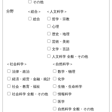
その他
分野
＜総合＞
＜人文科学＞
総合
哲学・宗教
心理
歴史・地理
芸術・美術
文学・言語
人文科学 全般・その他
＜社会科学＞
＜自然科学＞
法律・政治
数学・物理
経済・経営・金融・統計
化学
社会・教育・福祉
生物・生命科学
社会科学 全般・その他
情報科学
医学
自然科学 全般・その他