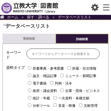
ホーム
＞
探す・調べる
＞
データベースリスト
データベースリスト
簡易検索
詳細検索
キーワー
ド
資料タイプ
辞書事典・参考図書
所蔵・目次情報
論文・雑誌記事
ニュース・新聞記事
電子書籍
判例・法令
政府・議会資料
企業・団体・ビジネス
統計・年鑑
一次資料・各種文献
分析ツール
音楽・映像
文献管理