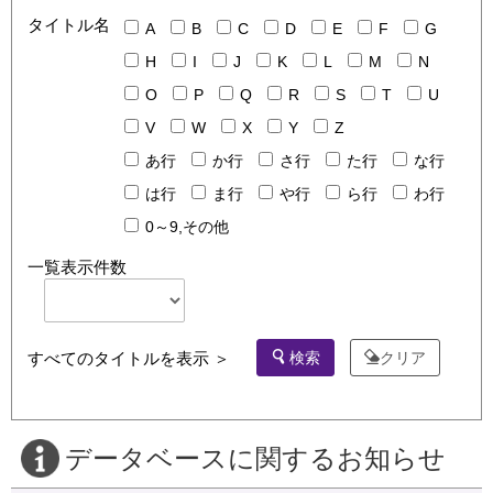
タイトル名
A
B
C
D
E
F
G
H
I
J
K
L
M
N
O
P
Q
R
S
T
U
V
W
X
Y
Z
あ行
か行
さ行
た行
な行
は行
ま行
や行
ら行
わ行
0～9,その他
一覧表示件数
検索
クリア
すべてのタイトルを表示 ＞
データベースに関するお知らせ