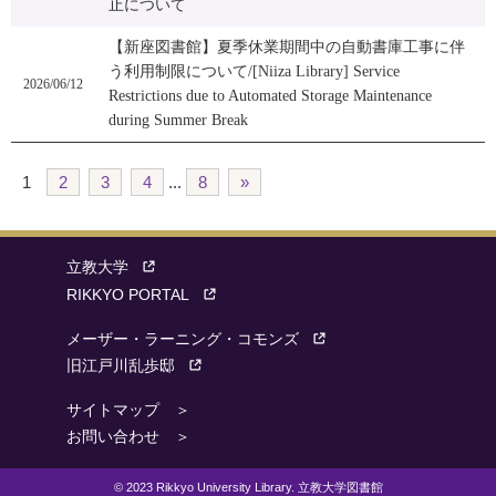
止について
【新座図書館】夏季休業期間中の自動書庫工事に伴
う利用制限について/[Niiza Library] Service
2026/06/12
Restrictions due to Automated Storage Maintenance
during Summer Break
1
2
3
4
...
8
»
立教大学
RIKKYO PORTAL
メーザー・ラーニング・コモンズ
旧江戸川乱歩邸
サイトマップ ＞
お問い合わせ ＞
© 2023 Rikkyo University Library. 立教大学図書館