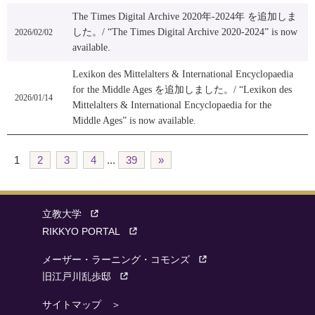
The Times Digital Archive 2020年-2024年 を追加しま
した。/ “The Times Digital Archive 2020-2024” is now
2026/02/02
available.
Lexikon des Mittelalters & International Encyclopaedia
for the Middle Ages を追加しました。/ “Lexikon des
2026/01/14
Mittelalters & International Encyclopaedia for the
Middle Ages” is now available.
1
2
3
4
...
39
»
立教大学
RIKKYO PORTAL
メーザー・ラーニング・コモンズ
旧江戸川乱歩邸
サイトマップ ＞