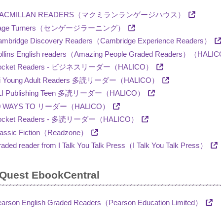
ACMILLAN READERS（マクミランランゲージハウス）
age Turners（センゲージラーニング）
ambridge Discovery Readers（Cambridge Experience Readers）
ollins English readers（Amazing People Graded Readers）（HALI
ocket Readers - ビジネスリーダー（HALICO）
li Young Adult Readers 多読リーダー（HALICO）
LI Publishing Teen 多読リーダー（HALICO）
0 WAYS TO リーダー（HALICO）
ocket Readers - 多読リーダー（HALICO）
lassic Fiction（Readzone）
aded reader from I Talk You Talk Press（I Talk You Talk Press）
Quest EbookCentral
arson English Graded Readers（Pearson Education Limited）