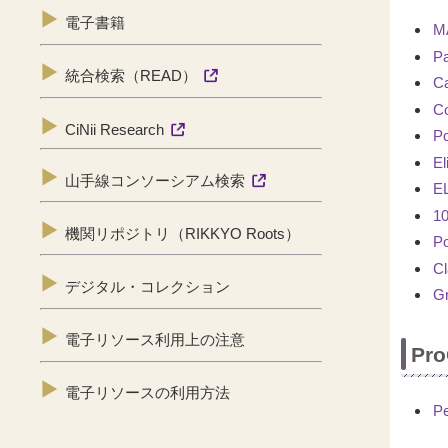
電子書籍
M
P
統合検索（READ）
C
C
CiNii Research
P
E
山手線コンソーシアム検索
E
1
機関リポジトリ（RIKKYO Roots）
P
C
デジタル・コレクション
Gr
電子リソース利用上の注意
Pro
電子リソースの利用方法
Pe