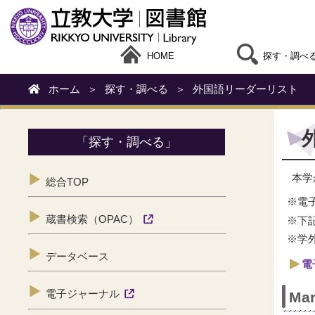
HOME
探す・調べ
ホーム
＞
探す・調べる
＞
外国語リーダーリスト
「探す・調べる」
本学
総合TOP
※電
蔵書検索（OPAC）
※下
※学
データベース
電
電子ジャーナル
Ma