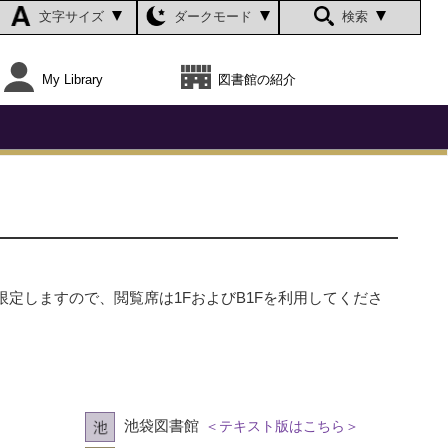
文字サイズ
ダークモード
検索
My Library
図書館の紹介
限定しますので、閲覧席は1FおよびB1Fを利用してくださ
池袋図書館
＜テキスト版はこちら＞