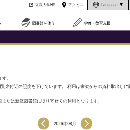
立教大学HP
アクセス
Language
る
図書館を使う
学修・教育支援
ます。
閲覧席付近の照度を下げています。 利用は書架からの資料取出しに
館または新座図書館に取り寄せての利用となります。
2026年08月