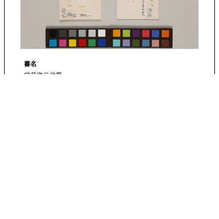
書名
栄花遊二代男
よみがな
えいがあそびにだいおとこ
巻号数
端本四巻ノミ
冊数
横一冊
作者
刊年
宝暦五板
板元