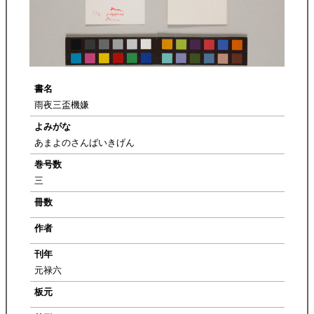
書名
雨夜三盃機嫌
よみがな
あまよのさんばいきげん
巻号数
三
冊数
作者
刊年
元禄六
板元