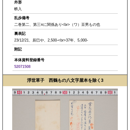
外形
帙入
乱歩備考
二巻第二、第三πに関係あり<br>（ワ）豆男もの也
裏表記
23/12/21、辰巳や、2,500-<br>37年、5,000-
附記
本体資料登録番号
52071508
浮世草子 西鶴もの八文字屋本を除く3