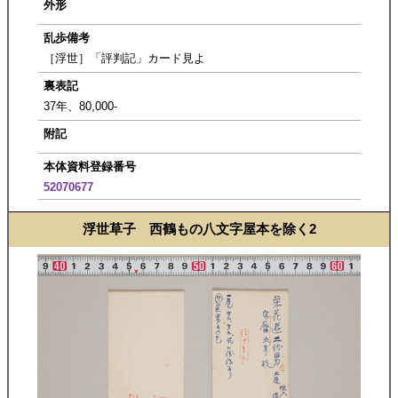
外形
乱歩備考
［浮世］「評判記」カード見よ
裏表記
37年、80,000-
附記
本体資料登録番号
52070677
浮世草子 西鶴もの八文字屋本を除く2