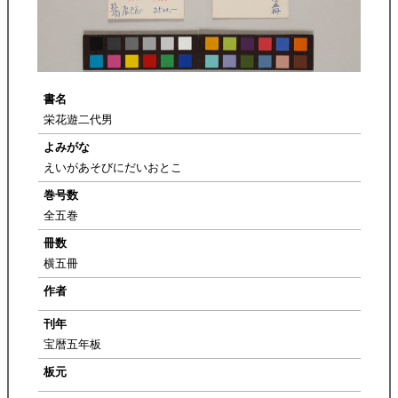
書名
栄花遊二代男
よみがな
えいがあそびにだいおとこ
巻号数
全五巻
冊数
横五冊
作者
刊年
宝暦五年板
板元