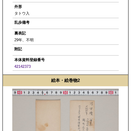
外形
タトウ入
乱歩備考
裏表記
29年、不明
附記
本体資料登録番号
42142373
絵本・絵巻物2