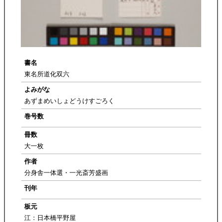
書名
東名所道化双六
よみがな
あずまめいしょどうけすごろく
巻号数
冊数
大一枚
作者
分身舎一体選・一光斎芳盛画
刊年
板元
江：日本橋平野屋