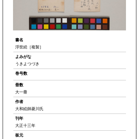
書名
浮世続［複製］
よみがな
うきよつづき
巻号数
冊数
大一冊
作者
大和絵師菱川氏
刊年
大正十三年
板元