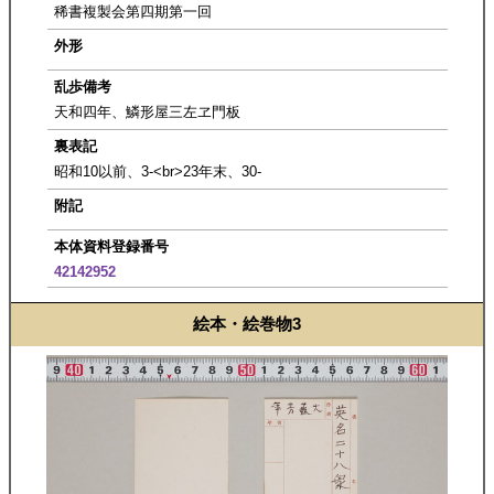
稀書複製会第四期第一回
外形
乱歩備考
天和四年、鱗形屋三左ヱ門板
裏表記
昭和10以前、3-<br>23年末、30-
附記
本体資料登録番号
42142952
絵本・絵巻物3