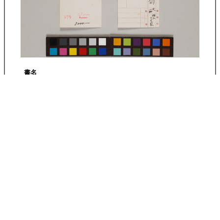
書名
英名二十八衆句
よみがな
えいめいにじゅうはっしゅうく
巻号数
冊数
大一冊
作者
大蘇芳年
刊年
板元