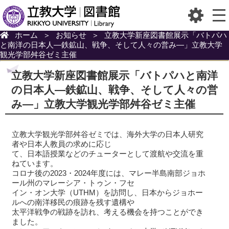
ホーム
＞
お知らせ
＞
立教大学新座図書館展示「バトパハ
と南洋の日本人―鉄鉱山、戦争、そして人々の営み―」立教大学
観光学部舛谷ゼミ主催
立教大学新座図書館展示「バトパハと南洋
の日本人―鉄鉱山、戦争、そして人々の営
み―」立教大学観光学部舛谷ゼミ主催
立教大学観光学部舛谷ゼミでは、海外大学の日本人研究
者や日本人教員の求めに応じ
て、日本語授業などのチューターとして渡航や交流を重
ねています。
コロナ後の2023・2024年度には、マレー半島南部ジョホ
ール州のマレーシア・トゥン・フセ
イン・オン大学（UTHM）を訪問し、日本からジョホー
ルへの南洋移民の痕跡を残す遺構や
太平洋戦争の戦跡を訪れ、考える機会を持つことができ
ました。