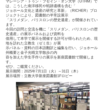
マレーシア・トゥン・フセイン・オン大学（UTHM）で
は、こうした南洋移民や戦跡遺構を含む「
ジョホール文化と遺産の研究と革新」（RICHER）プロ
ジェクトにより、図書館の半常設展示
「スリメダン、パリスロンの歴史遺産」が開催されてい
ます。
今回の訪問と交流を機に「スリメダン、パリスロンの歴
史遺産」の展示パネルおよび資料を
借用して本学で展示を開催する許可が得られたため、現
地を訪れた立教生（ゼミ生）が展
示パネル・資料の日本語翻訳と編集を行い、ジョホール
州概要と金子光晴文学散歩の内
容を加えた学生手作りの展示を新座図書館で開催しま
す。
ぜひ、ご鑑賞ください。
展示期間：2025年7月1日（火）～31日（木）
展示場所：立教大学新座図書館1Fロビー